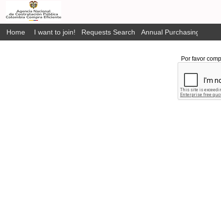
Home
I want to join!
Requests Search
Annual Purchasing Plan P
Por favor comp