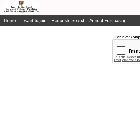
Home
I want to join!
Requests Search
Annual Purchasing Plan P
Por favor comp