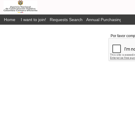
Home
I want to join!
Requests Search
Annual Purchasing Plan P
Por favor comp