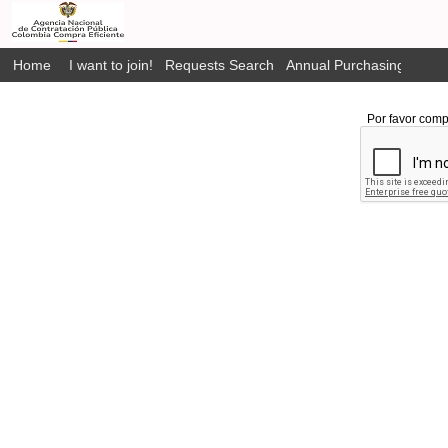
Home
I want to join!
Requests Search
Annual Purchasing Plan P
Por favor comp