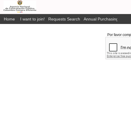
Home
I want to join!
Requests Search
Annual Purchasing Plan P
Por favor comp