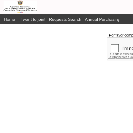
Home
I want to join!
Requests Search
Annual Purchasing Plan P
Por favor comp