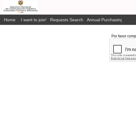
Home
I want to join!
Requests Search
Annual Purchasing Plan P
Por favor comp