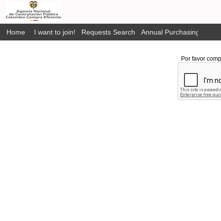
Home
I want to join!
Requests Search
Annual Purchasing Plan P
Por favor comp