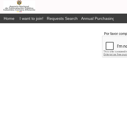
Home
I want to join!
Requests Search
Annual Purchasing Plan P
Por favor comp