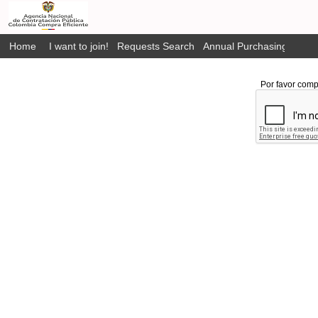
Home
I want to join!
Requests Search
Annual Purchasing Plan P
Por favor comp