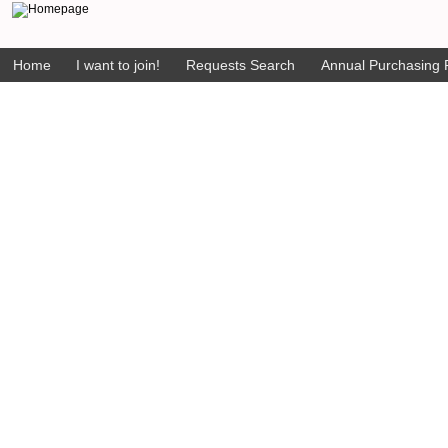
Home
I want to join!
Requests Search
Annual Purchasing P