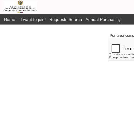
Home
I want to join!
Requests Search
Annual Purchasing Plan P
Por favor comp