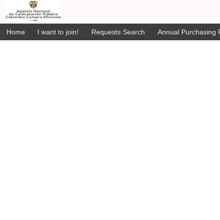
Home
I want to join!
Requests Search
Annual Purchasing P