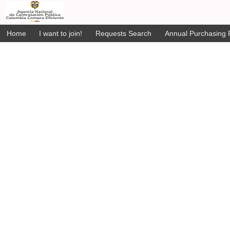
Home
I want to join!
Requests Search
Annual Purchasing P