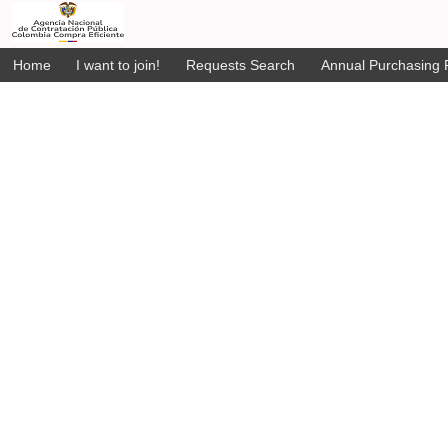
Home
I want to join!
Requests Search
Annual Purchasing P