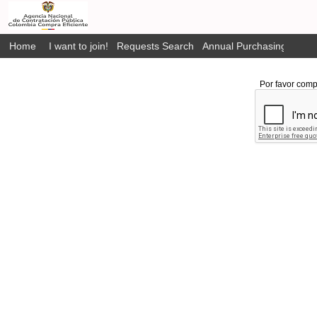
Home
I want to join!
Requests Search
Annual Purchasing Plan P
Por favor comp