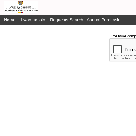
Home
I want to join!
Requests Search
Annual Purchasing Plan P
Por favor comp