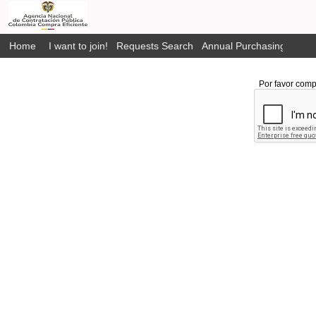
Home
I want to join!
Requests Search
Annual Purchasing Plan P
Por favor comp