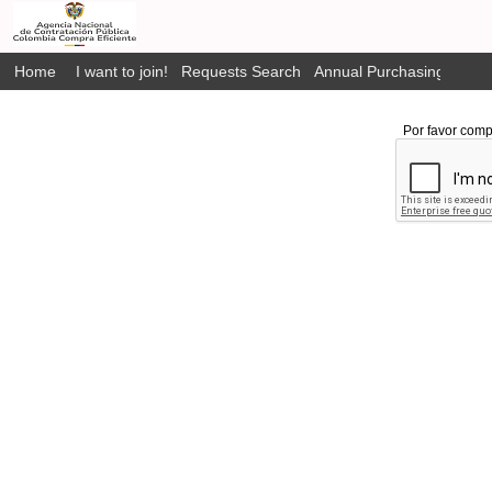
Home
I want to join!
Requests Search
Annual Purchasing Plan P
Por favor comp