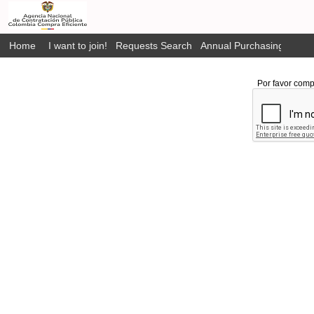
Home
I want to join!
Requests Search
Annual Purchasing Plan P
Por favor comp