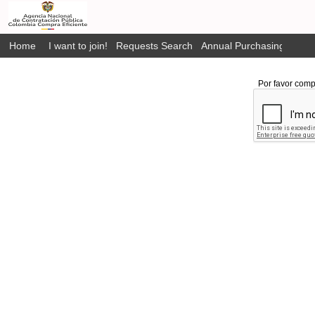
Home
I want to join!
Requests Search
Annual Purchasing Plan P
Por favor comp