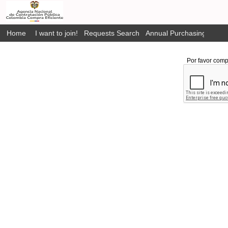
Home
I want to join!
Requests Search
Annual Purchasing Plan P
Por favor comp