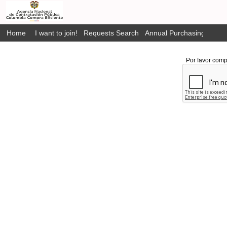
Home
I want to join!
Requests Search
Annual Purchasing Plan P
Por favor comp