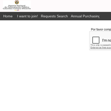
Home
I want to join!
Requests Search
Annual Purchasing Plan P
Por favor comp