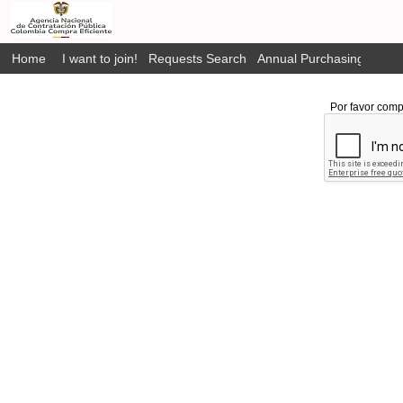
Home
I want to join!
Requests Search
Annual Purchasing Plan P
Por favor comp