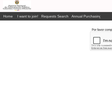
Home
I want to join!
Requests Search
Annual Purchasing Plan P
Por favor comp