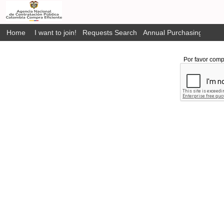
Home
I want to join!
Requests Search
Annual Purchasing Plan P
Por favor comp