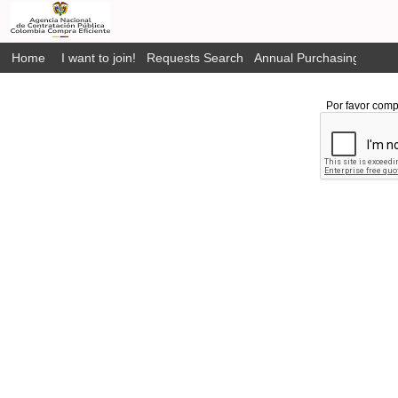
Home
I want to join!
Requests Search
Annual Purchasing Plan P
Por favor comp