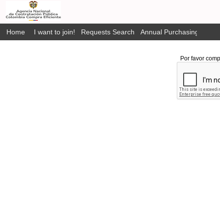
Home
I want to join!
Requests Search
Annual Purchasing Plan P
Por favor comp