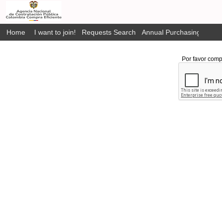
Home
I want to join!
Requests Search
Annual Purchasing Plan P
Por favor comp