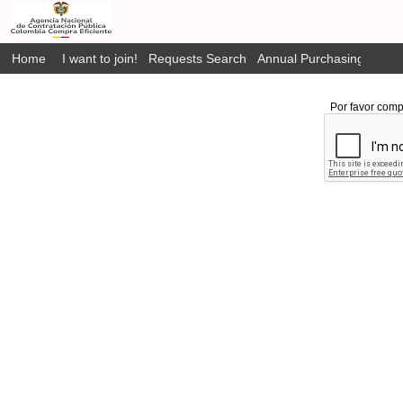
Home
I want to join!
Requests Search
Annual Purchasing Plan P
Por favor comp