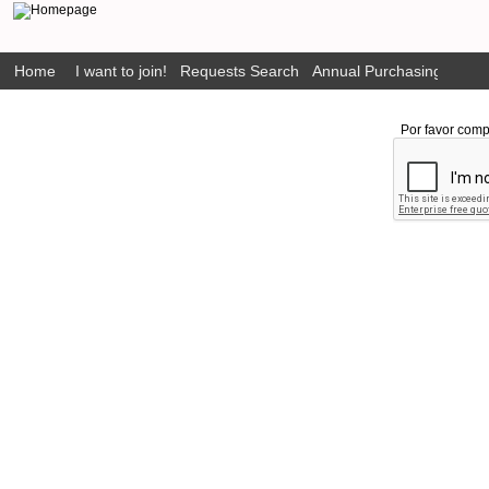
Home
I want to join!
Requests Search
Annual Purchasing Plan P
Por favor comp