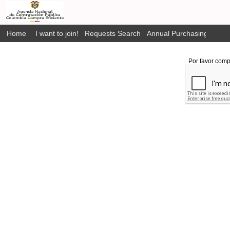
Home
I want to join!
Requests Search
Annual Purchasing Plan P
Por favor comp