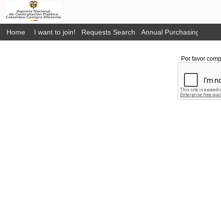
Home
I want to join!
Requests Search
Annual Purchasing Plan P
Por favor comp