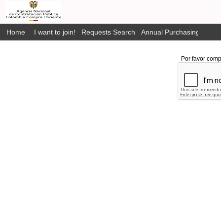
Home
I want to join!
Requests Search
Annual Purchasing Plan P
Por favor comp