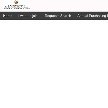
Home
I want to join!
Requests Search
Annual Purchasing P