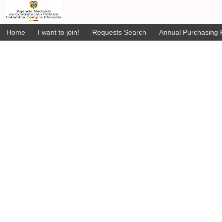
Home
I want to join!
Requests Search
Annual Purchasing P