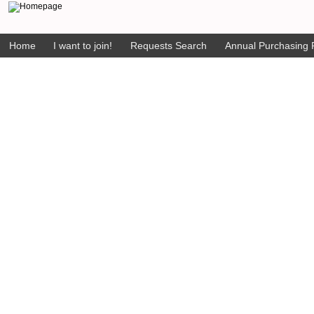
Home
I want to join!
Requests Search
Annual Purchasing P