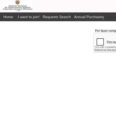
Home
I want to join!
Requests Search
Annual Purchasing Plan P
Por favor comp