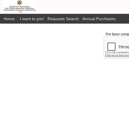
Home
I want to join!
Requests Search
Annual Purchasing Plan P
Por favor comp