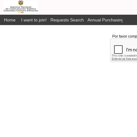
Home
I want to join!
Requests Search
Annual Purchasing Plan P
Por favor comp