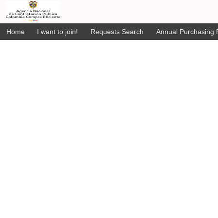
Home
I want to join!
Requests Search
Annual Purchasing P