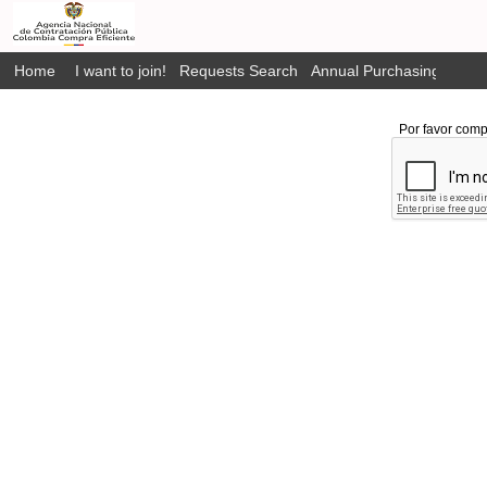
Home
I want to join!
Requests Search
Annual Purchasing Plan P
Por favor comp