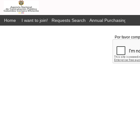
Home
I want to join!
Requests Search
Annual Purchasing Plan P
Por favor comp