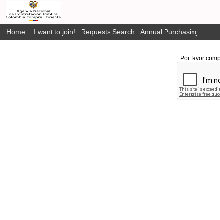
Home
I want to join!
Requests Search
Annual Purchasing Plan P
Por favor comp