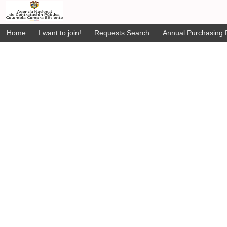
Home
I want to join!
Requests Search
Annual Purchasing P