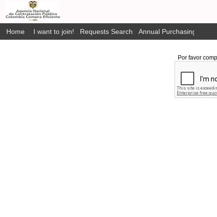
Home
I want to join!
Requests Search
Annual Purchasing Plan P
Por favor comp