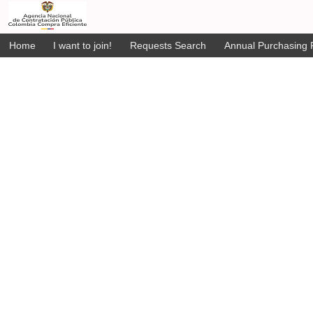
Home
I want to join!
Requests Search
Annual Purchasing P