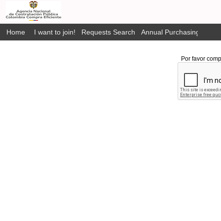
Home
I want to join!
Requests Search
Annual Purchasing Plan P
Por favor comp