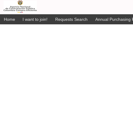
Home
I want to join!
Requests Search
Annual Purchasing P